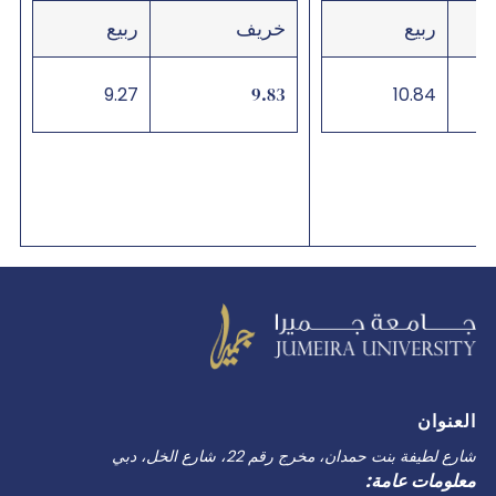
ربيع
خريف
ربيع
9.27
9.83
10.84
قيادة
التحول
العنوان
في
عالم
شارع لطيفة بنت حمدان، مخرج رقم 22، شارع الخل، دبي
معلومات عامة:
العمل