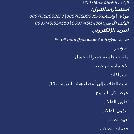
الهاتف:00971451545555
المتطور
استفسارات القبول:
موبايل\واتساب:00971528063270\00971528063273
الهاتف الأرضي: 0097145154561\00971451524558
البريد الإلكتروني
Enrollment@ju.ac.ae / info@ju.ac.ae
المؤتمر
ملفات جامعة جميرا للتحميل
الاعتماد والترخيص
الشراكات
نسبة الطلاب إلى أعضاء هيئة التدريس: 1/15
عرض كل البرامج
تطوير الطلاب
شؤون الطلاب
تعهد الطالب
خدمات الطلاب